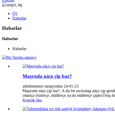
English
Öý
Habarlar
Habarlar
Habarlar
Habarlar
Maşynda näçe çip bar?
administrator tarapyndan 24-01-23
Maşynda näçe çip bar?, A-da bir awtoulag näçe çip ger
onlarça ýüzlerçe, müňlerçe ýa-da müňlerçe çipler.Ösüş bil
Koprak oka