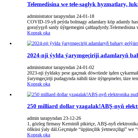
Telemedisina we tele-saglyk hyzmatlary, luk
administrator tarapyndan 24-01-18
COVID-19-yň peýda bolmagy adamlary köp adamly hassah
goraýyşyň sanly üýtgemegini çaltlaşdyrdy.Telemedisina we
Koprak oka
2024-nji ýylda ýarymgeçiriji adamlaryň ba
administrator tarapyndan 24-01-02
2023-nji ýyldaky pese gaçmak döwründe işden çykarmak,
ýarymgeçiriji pudagynda nähili täze üýtgeşmeler, täze te
Koprak oka
250 milliard dollar yzagalak!ABŞ-nyň elek
admin tarapyndan 23-12-26
1, gözleg firmasy Kerniniň pikiriçe, ABŞ-nyň elektronik
öňküsi ýaly däl.Geçmişde “üpjünçilik ýetmezçiligi” we “ü
Koprak oka