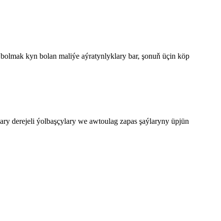
n bolmak kyn bolan maliýe aýratynlyklary bar, şonuň üçin köp
kary derejeli ýolbaşçylary we awtoulag zapas şaýlaryny üpjün