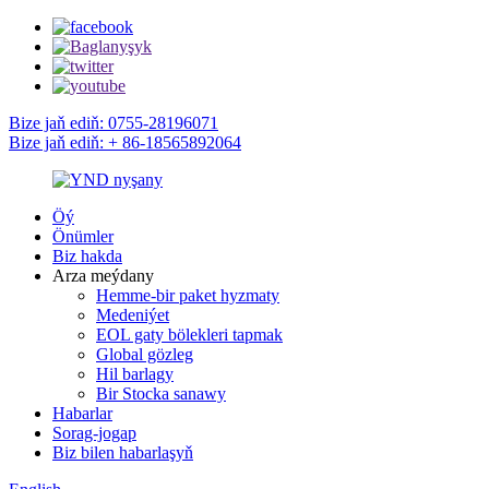
Bize jaň ediň: 0755-28196071
Bize jaň ediň: + 86-18565892064
Öý
Önümler
Biz hakda
Arza meýdany
Hemme-bir paket hyzmaty
Medeniýet
EOL gaty bölekleri tapmak
Global gözleg
Hil barlagy
Bir Stocka sanawy
Habarlar
Sorag-jogap
Biz bilen habarlaşyň