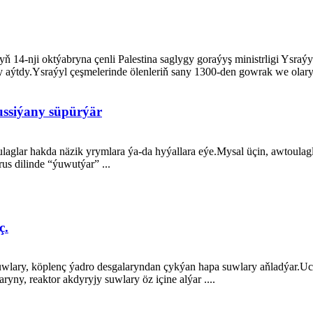
lyň 14-nji oktýabryna çenli Palestina saglygy goraýyş ministrligi Ysraý
ýtdy.Ysraýyl çeşmelerinde ölenleriň sany 1300-den gowrak we olaryň
ussiýany süpürýär
glar hakda näzik yrymlara ýa-da hyýallara eýe.Mysal üçin, awtoulag
us dilinde “ýuwutýar” ...
ç.
wlary, köplenç ýadro desgalaryndan çykýan hapa suwlary aňladýar.Uca
ny, reaktor akdyryjy suwlary öz içine alýar ....