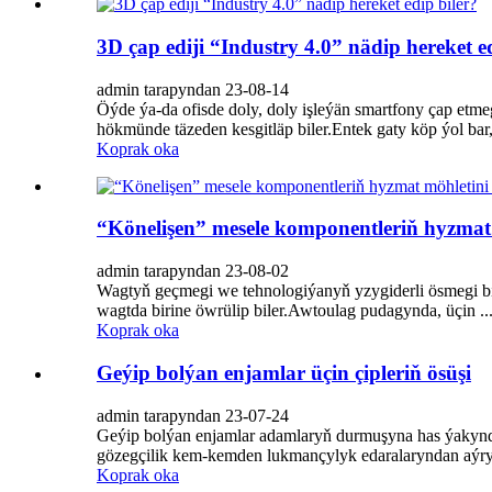
3D çap ediji “Industry 4.0” nädip hereket e
admin tarapyndan 23-08-14
Öýde ýa-da ofisde doly, doly işleýän smartfony çap etm
hökmünde täzeden kesgitläp biler.Entek gaty köp ýol bar, 
Koprak oka
“Könelişen” mesele komponentleriň hyzmat
admin tarapyndan 23-08-02
Wagtyň geçmegi we tehnologiýanyň yzygiderli ösmegi bil
wagtda birine öwrülip biler.Awtoulag pudagynda, üçin ..
Koprak oka
Geýip bolýan enjamlar üçin çipleriň ösüşi
admin tarapyndan 23-07-24
Geýip bolýan enjamlar adamlaryň durmuşyna has ýakyn
gözegçilik kem-kemden lukmançylyk edaralaryndan aýry öý
Koprak oka