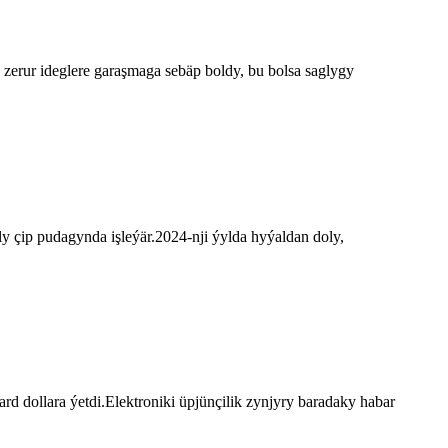
erur ideglere garaşmaga sebäp boldy, bu bolsa saglygy
 çip pudagynda işleýär.2024-nji ýylda hyýaldan doly,
rd dollara ýetdi.Elektroniki üpjünçilik zynjyry baradaky habar