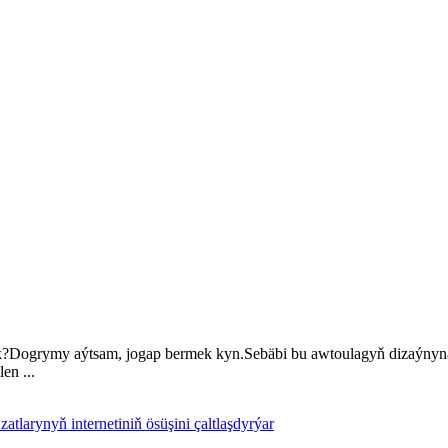
ek?Dogrymy aýtsam, jogap bermek kyn.Sebäbi bu awtoulagyň dizaýnyna
en ...