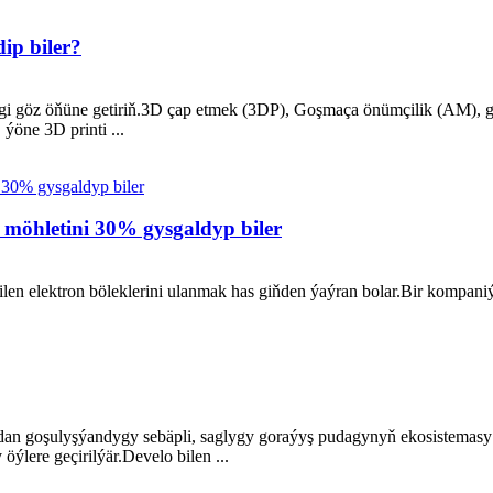
dip biler?
egi göz öňüne getiriň.3D çap etmek (3DP), Goşmaça önümçilik (AM), ge
ýöne 3D printi ...
 möhletini 30% gysgaldyp biler
en elektron böleklerini ulanmak has giňden ýaýran bolar.Bir kompani
.
dan goşulyşýandygy sebäpli, saglygy goraýyş pudagynyň ekosistem
lere geçirilýär.Develo bilen ...