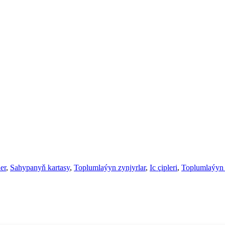
er
,
Sahypanyň kartasy
,
Toplumlaýyn zynjyrlar
,
Ic çipleri
,
Toplumlaýyn 