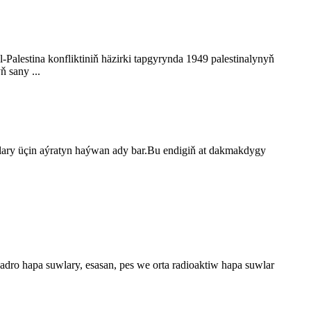
yl-Palestina konfliktiniň häzirki tapgyrynda 1949 palestinalynyň
 sany ...
lary üçin aýratyn haýwan ady bar.Bu endigiň at dakmakdygy
dro hapa suwlary, esasan, pes we orta radioaktiw hapa suwlar