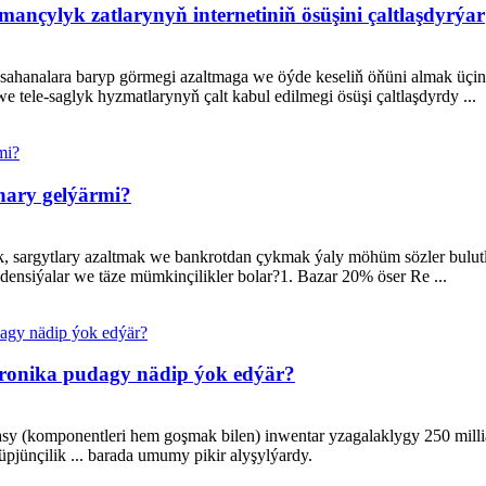
mançylyk zatlarynyň internetiniň ösüşini çaltlaşdyrýar
analara baryp görmegi azaltmaga we öýde keseliň öňüni almak üçin z
 tele-saglyk hyzmatlarynyň çalt kabul edilmegi ösüşi çaltlaşdyrdy ...
hary gelýärmi?
 sargytlary azaltmak we bankrotdan çykmak ýaly möhüm sözler bulutly
ndensiýalar we täze mümkinçilikler bolar?1. Bazar 20% öser Re ...
tronika pudagy nädip ýok edýär?
asy (komponentleri hem goşmak bilen) inwentar yzagalaklygy 250 millia
pjünçilik ... barada umumy pikir alyşylýardy.