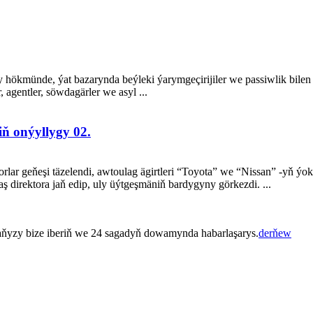
ry hökmünde, ýat bazarynda beýleki ýarymgeçirijiler we passiwlik bile
 agentler, söwdagärler we asyl ...
iň onýyllygy 02.
rlar geňeşi täzelendi, awtoulag ägirtleri “Toyota” we “Nissan” -yň ýo
aş direktora jaň edip, uly üýtgeşmäniň bardygyny görkezdi. ...
ňyzy bize iberiň we 24 sagadyň dowamynda habarlaşarys.
derňew