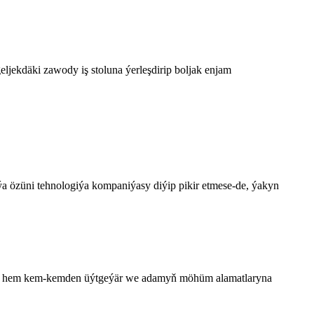
ljekdäki zawody iş stoluna ýerleşdirip boljak enjam
ýa özüni tehnologiýa kompaniýasy diýip pikir etmese-de, ýakyn
asy hem kem-kemden üýtgeýär we adamyň möhüm alamatlaryna