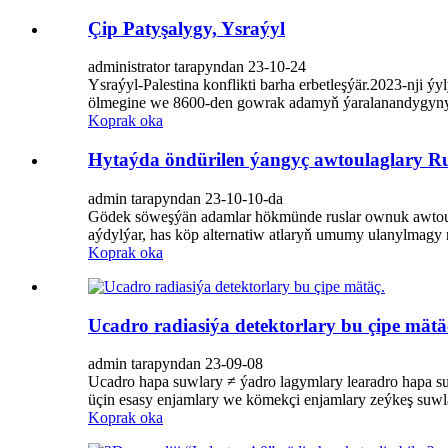
Çip Patyşalygy, Ysraýyl
administrator tarapyndan 23-10-24
Ysraýyl-Palestina konflikti barha erbetleşýär.2023-nji ýy
ölmegine we 8600-den gowrak adamyň ýaralanandygyny a
Koprak oka
Hytaýda öndürilen ýangyç awtoulaglary R
admin tarapyndan 23-10-10-da
Gödek söweşýän adamlar hökmünde ruslar ownuk awtoula
aýdylýar, has köp alternatiw atlaryň umumy ulanylmagy r
Koprak oka
Ucadro radiasiýa detektorlary bu çipe mätä
admin tarapyndan 23-09-08
Ucadro hapa suwlary ≠ ýadro lagymlary learadro hapa su
üçin esasy enjamlary we kömekçi enjamlary zeýkeş suwlary
Koprak oka