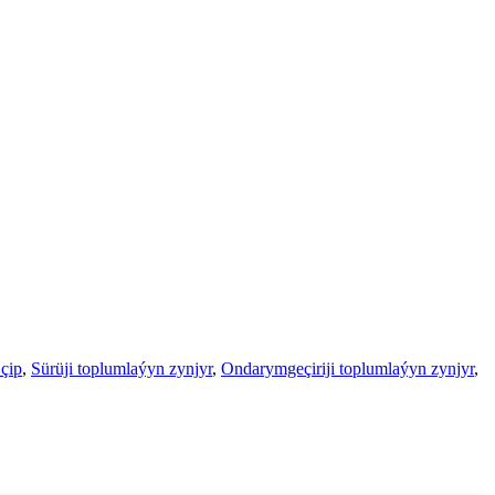
çip
,
Sürüji toplumlaýyn zynjyr
,
Ondarymgeçiriji toplumlaýyn zynjyr
,