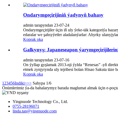
Ondarymgeçirijiniň ýadynyň bahasy
admin tarapyndan 23-07-24
Ondarymgeçirijiler üçin iň uly ýeke-täk kategoriýa baza
edaralar we şahsyýetler aladalanýarlar: Ahyrky ulanyjylar,
Koprak oka
Galkynyş: Japaneseapon ýarymgeçirijilerin
admin tarapyndan 23-07-16
On ýyllap gyşlamak 2013-nji ýylda “Renesas” -yň direkto
etmek zynjyrynda uly tejribesi bolan Hisao Sakuta täze b
Koprak oka
1
2
3
4
5
6
Indiki>
>>
Sahypa 1/6
Önümlerimiz ýa-da bahalarymyz barada maglumat almak üçin e-poçta
Yingnuode Technology Co., Ltd.
0755-28196071
linda.tan@yingnuode.com