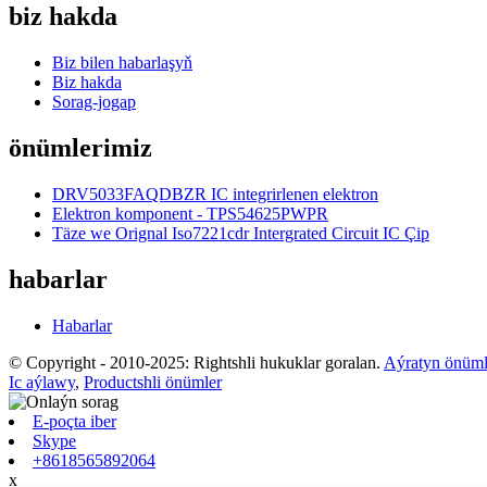
biz hakda
Biz bilen habarlaşyň
Biz hakda
Sorag-jogap
önümlerimiz
DRV5033FAQDBZR IC integrirlenen elektron
Elektron komponent - TPS54625PWPR
Täze we Orignal Iso7221cdr Intergrated Circuit IC Çip
habarlar
Habarlar
© Copyright - 2010-2025: Rightshli hukuklar goralan.
Aýratyn önüml
Ic aýlawy
,
Productshli önümler
E-poçta iber
Skype
+8618565892064
x