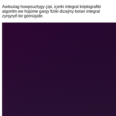
Awtoulag howpsuzlygy çipi, içerki integral kriptografiki
algoritm we hüjüme garşy fiziki dizaýny bolan integral
zynjyryň bir görnüşidir.