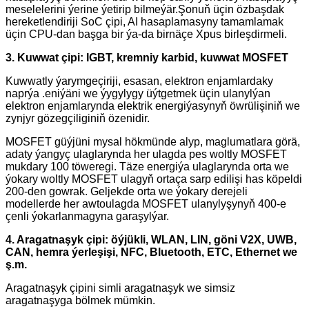
meselelerini ýerine ýetirip bilmeýär.Şonuň üçin özbaşdak
hereketlendiriji SoC çipi, AI hasaplamasyny tamamlamak
üçin CPU-dan başga bir ýa-da birnäçe Xpus birleşdirmeli.
3. Kuwwat çipi: IGBT, kremniy karbid, kuwwat MOSFET
Kuwwatly ýarymgeçiriji, esasan, elektron enjamlardaky
naprýa .eniýäni we ýygylygy üýtgetmek üçin ulanylýan
elektron enjamlarynda elektrik energiýasynyň öwrülişiniň we
zynjyr gözegçiliginiň özenidir.
MOSFET güýjüni mysal hökmünde alyp, maglumatlara görä,
adaty ýangyç ulaglarynda her ulagda pes woltly MOSFET
mukdary 100 töweregi. Täze energiýa ulaglarynda orta we
ýokary woltly MOSFET ulagyň ortaça sarp edilişi has köpeldi
200-den gowrak. Geljekde orta we ýokary derejeli
modellerde her awtoulagda MOSFET ulanylyşynyň 400-e
çenli ýokarlanmagyna garaşylýar.
4. Aragatnaşyk çipi: öýjükli, WLAN, LIN, göni V2X, UWB,
CAN, hemra ýerleşişi, NFC, Bluetooth, ETC, Ethernet we
ş.m.
Aragatnaşyk çipini simli aragatnaşyk we simsiz
aragatnaşyga bölmek mümkin.