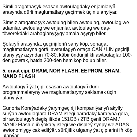
Simli aragatnaşyk esasan awtoulagdaky enjamlaryň
arasynda dürli maglumatlary geçirmek üçin ulanylýar.
Simsiz aragatnaşyk awtoulag bilen awtoulag, awtoulag we
adamlar, awtoulag we enjamlar, awtoulag we daş-
töwerekdäki arabaglanyşygy amala aşyryp biler.
Şolaryň arasynda, geçirijileriň sany köp, senagat
maglumatlaryna görä, awtoulagyň ortaça CAN / LIN geçiriji
ulanylyşy azyndan 70-80, käbir öndürijilikli awtoulaglar 100-
den gowrak, hatda 200-den hem köp bolup biler.
5. oryat çipi: DRAM, NOR FLASH, EEPROM, SRAM,
NAND FLASH
Awtoulagyň ýat çipi esasan awtoulagyň dürli
programmalaryny we maglumatlaryny saklamak üçin
ulanylýar.
Günorta Koreýadaky ýarymgeçiriji kompaniýanyň akylly
sürýän awtoulaglara DRAM islegi baradaky kararyna görä,
bir awtoulagyň degişlilikde 151GB / 2TB çenli DRAM /
NAND Flash-e iň ýokary islegi we displeý synpy we ADAS
awtonomlygy çak edilýär. sürüjilik ulgamy ýat çiplerini iň köp
ulanýar.