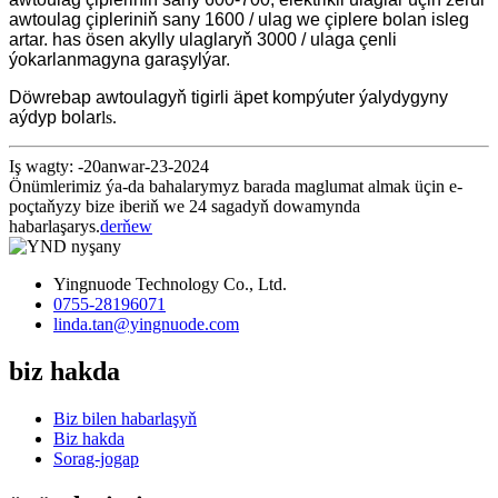
awtoulag çipleriniň sany 1600 / ulag we çiplere bolan isleg
artar. has ösen akylly ulaglaryň 3000 / ulaga çenli
ýokarlanmagyna garaşylýar.
Döwrebap awtoulagyň tigirli äpet kompýuter ýalydygyny
aýdyp bolar
ls.
Iş wagty: -20anwar-23-2024
Önümlerimiz ýa-da bahalarymyz barada maglumat almak üçin e-
poçtaňyzy bize iberiň we 24 sagadyň dowamynda
habarlaşarys.
derňew
Yingnuode Technology Co., Ltd.
0755-28196071
linda.tan@yingnuode.com
biz hakda
Biz bilen habarlaşyň
Biz hakda
Sorag-jogap