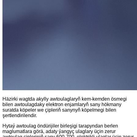
Häzirki wagtda akylly awtoulaglaryň kem-kemden ösmegi
bilen awtoulagdaky elektron enjamlaryň sany hökmany
suratda köpeler we çipleriň sanynyň köpelmegi bilen
şertlendirilendir.
Hytaý awtoulag öndürijiler birleşigi tarapyndan berlen
maglumatlara görä, adaty ýangyç ulaglary üçin zerur
awtoulag çipleriniň sany 600-700, elektrikli ulaglar üçin zerur