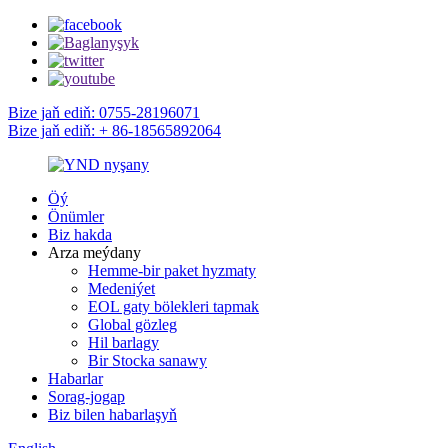
Bize jaň ediň: 0755-28196071
Bize jaň ediň: + 86-18565892064
Öý
Önümler
Biz hakda
Arza meýdany
Hemme-bir paket hyzmaty
Medeniýet
EOL gaty bölekleri tapmak
Global gözleg
Hil barlagy
Bir Stocka sanawy
Habarlar
Sorag-jogap
Biz bilen habarlaşyň