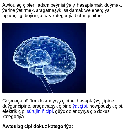
Awtoulag çipleri, adam beýnisi ýaly, hasaplamak, duýmak,
ýerine ýetirmek, aragatnaşyk, saklamak we energiýa
üpjünçiligi boýunça bäş kategoriýa bölünip bilner.
Goşmaça bölüm, dolandyryş çipine, hasaplaýyş çipine,
duýgur çipine, aragatnaşyk çipine,
ýat çipi
, howpsuzlyk çipi,
elektrik çipi,
sürüjiniň çipi
, güýç dolandyryş çip dokuz
kategoriýa.
Awtoulag çipi dokuz kategoriýa: