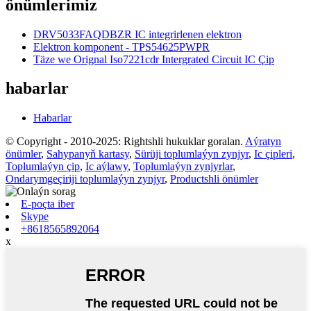
önümlerimiz
DRV5033FAQDBZR IC integrirlenen elektron
Elektron komponent - TPS54625PWPR
Täze we Orignal Iso7221cdr Intergrated Circuit IC Çip
habarlar
Habarlar
© Copyright - 2010-2025: Rightshli hukuklar goralan.
Aýratyn
önümler
,
Sahypanyň kartasy
,
Sürüji toplumlaýyn zynjyr
,
Ic çipleri
,
Toplumlaýyn çip
,
Ic aýlawy
,
Toplumlaýyn zynjyrlar
,
Ondarymgeçiriji toplumlaýyn zynjyr
,
Productshli önümler
E-poçta iber
Skype
+8618565892064
x