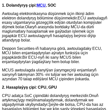
1. Dolandyryş çipi:
MCU
, SOC
Awtoulag elektronikasyna düşünmek üçin ilkinji ädim
elektron dolandyryş bölümine düşünmekdir.ECU awtoulagyň
esasy ulgamlaryna gözegçilik edýän oturdylan kompýuter
diýmek bolar.Olaryň arasynda bortdaky MCU-da dürli
maglumatlary hasaplamak we gaýtadan işlemek üçin
jogapkär ECU awtoulagynyň hasaplaýyş beýnisi diýip
atlandyryp bolar.
Deppon Securities-iň habaryna görä, awtoulagdaky ECU,
MCU bilen enjamlaşdyrylan aýratyn funksiýa üçin
jogapkärdir.Bir ECU-nyň iki sany MCUS bilen
enjamlaşdyrylan ýagdaýlary hem bolup biler.
MCUS awtoulagda ulanylýan ýarymgeçiriji enjamlaryň
sanynyň takmynan 30% -ini tutýar we her awtoulag üçin
azyndan 70 talap edilýär
ol MCU çipinden ýokarda.
2. Hasaplaýyş çipi: CPU, GPU
CPU adatça SoC çipindäki dolandyryş merkezidir.Onuň
artykmaçlygy meýilnamalaşdyrmak, dolandyrmak we
utgaşdyrmak ukybyndadyr.Şeýle-de bolsa, CPU-da has az
hasaplaýyş bölümleri bar we köp sanly ýönekeý hasaplaýyş