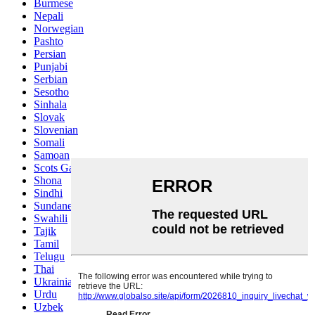
Burmese
Nepali
Norwegian
Pashto
Persian
Punjabi
Serbian
Sesotho
Sinhala
Slovak
Slovenian
Somali
Samoan
Scots Gaelic
Shona
Sindhi
Sundanese
Swahili
Tajik
Tamil
Telugu
Thai
Ukrainian
Urdu
Uzbek