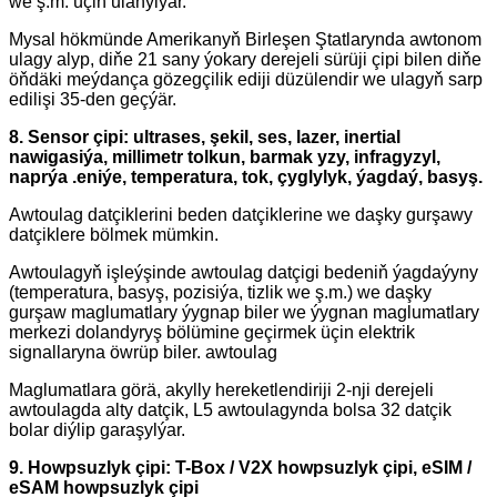
we ş.m. üçin ulanylýar.
Mysal hökmünde Amerikanyň Birleşen Ştatlarynda awtonom
ulagy alyp, diňe 21 sany ýokary derejeli sürüji çipi bilen diňe
öňdäki meýdança gözegçilik ediji düzülendir we ulagyň sarp
edilişi 35-den geçýär.
8. Sensor çipi: ultrases, şekil, ses, lazer, inertial
nawigasiýa, millimetr tolkun, barmak yzy, infragyzyl,
naprýa .eniýe, temperatura, tok, çyglylyk, ýagdaý, basyş.
Awtoulag datçiklerini beden datçiklerine we daşky gurşawy
datçiklere bölmek mümkin.
Awtoulagyň işleýşinde awtoulag datçigi bedeniň ýagdaýyny
(temperatura, basyş, pozisiýa, tizlik we ş.m.) we daşky
gurşaw maglumatlary ýygnap biler we ýygnan maglumatlary
merkezi dolandyryş bölümine geçirmek üçin elektrik
signallaryna öwrüp biler. awtoulag
Maglumatlara görä, akylly hereketlendiriji 2-nji derejeli
awtoulagda alty datçik, L5 awtoulagynda bolsa 32 datçik
bolar diýlip garaşylýar.
9. Howpsuzlyk çipi: T-Box / V2X howpsuzlyk çipi, eSIM /
eSAM howpsuzlyk çipi