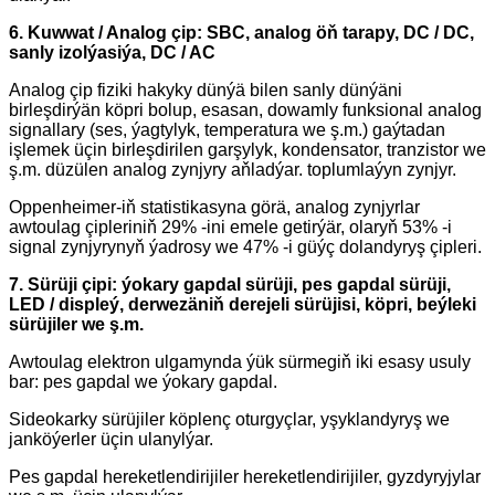
6. Kuwwat / Analog çip: SBC, analog öň tarapy, DC / DC,
sanly izolýasiýa, DC / AC
Analog çip fiziki hakyky dünýä bilen sanly dünýäni
birleşdirýän köpri bolup, esasan, dowamly funksional analog
signallary (ses, ýagtylyk, temperatura we ş.m.) gaýtadan
işlemek üçin birleşdirilen garşylyk, kondensator, tranzistor we
ş.m. düzülen analog zynjyry aňladýar. toplumlaýyn zynjyr.
Oppenheimer-iň statistikasyna görä, analog zynjyrlar
awtoulag çipleriniň 29% -ini emele getirýär, olaryň 53% -i
signal zynjyrynyň ýadrosy we 47% -i güýç dolandyryş çipleri.
7. Sürüji çipi: ýokary gapdal sürüji, pes gapdal sürüji,
LED / displeý, derwezäniň derejeli sürüjisi, köpri, beýleki
sürüjiler we ş.m.
Awtoulag elektron ulgamynda ýük sürmegiň iki esasy usuly
bar: pes gapdal we ýokary gapdal.
Sideokarky sürüjiler köplenç oturgyçlar, yşyklandyryş we
janköýerler üçin ulanylýar.
Pes gapdal hereketlendirijiler hereketlendirijiler, gyzdyryjylar