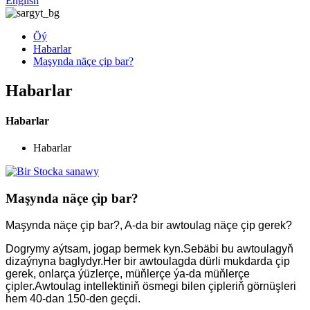
English
Öý
Habarlar
Maşynda näçe çip bar?
Habarlar
Habarlar
Habarlar
Maşynda näçe çip bar?
Maşynda näçe çip bar?, A-da bir awtoulag näçe çip gerek?
Dogrymy aýtsam, jogap bermek kyn.Sebäbi bu awtoulagyň
dizaýnyna baglydyr.Her bir awtoulagda dürli mukdarda çip
gerek, onlarça ýüzlerçe, müňlerçe ýa-da müňlerçe
çipler.Awtoulag intellektiniň ösmegi bilen çipleriň görnüşleri
hem 40-dan 150-den geçdi.