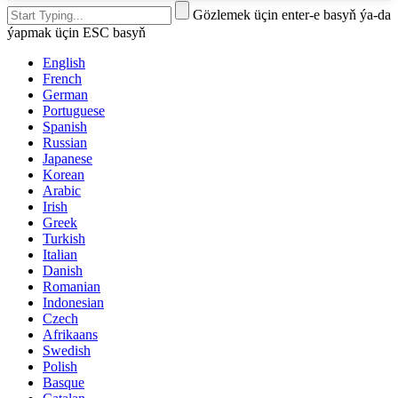
Gözlemek üçin enter-e basyň ýa-da
ýapmak üçin ESC basyň
English
French
German
Portuguese
Spanish
Russian
Japanese
Korean
Arabic
Irish
Greek
Turkish
Italian
Danish
Romanian
Indonesian
Czech
Afrikaans
Swedish
Polish
Basque