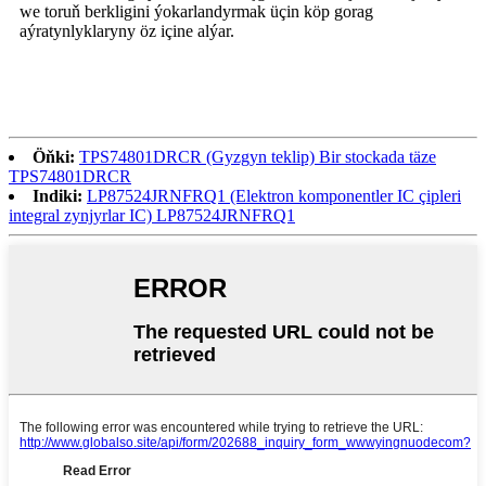
we toruň berkligini ýokarlandyrmak üçin köp gorag
aýratynlyklaryny öz içine alýar.
Öňki:
TPS74801DRCR (Gyzgyn teklip) Bir stockada täze
TPS74801DRCR
Indiki:
LP87524JRNFRQ1 (Elektron komponentler IC çipleri
integral zynjyrlar IC) LP87524JRNFRQ1