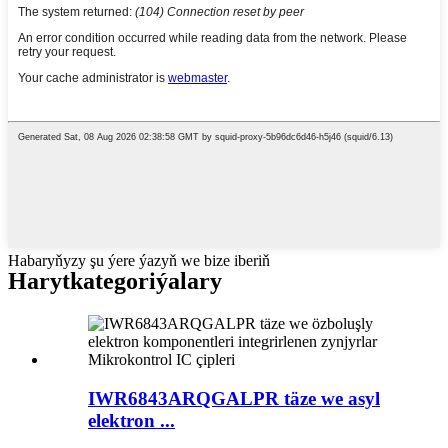
Habaryňyzy şu ýere ýazyň we bize iberiň
Haryt
kategoriýalary
IWR6843ARQGALPR täze we asyl
elektron ...