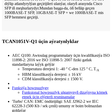
diýlip atlandyrylýan geçirijileri ulanýar, olaryň arasynda Cisco
SFP iň meşhurlarydyr.Mundan başga-da, öň belläp geçen
1000BASE-T SFP, 10GBASE-T SFP + we 1000BASE-T mis
SFP hemmesi geçiriji.
TCAN1051V-Q1 üçin aýratynlyklar
AEC Q100: Awtoulag programmalary üçin kwalifikasiýa ISO
11898-2: 2016 we ISO 11898-5: 2007 fiziki gatlak
standartlaryna laýyk gelýär
Temperatura derejesi 1: -40 ° C-den 125 ° C, T.
A
HBM klassifikasiýa derejesi: ± 16 kV
CDM klassifikasiýa derejesi ± 1500 V.
Funksiýa howpsuzlygy
Funksional howpsuzlyk ulgamynyň dizaýnyna kömek
etmek üçin elýeterli resminamalar
'Turbo' CAN: EMC öndürijiligi: SAE J2962-2 we IEC
62228-3 (500 Kb / sek çenli) umumy re boim bolmazdan
goldaýar