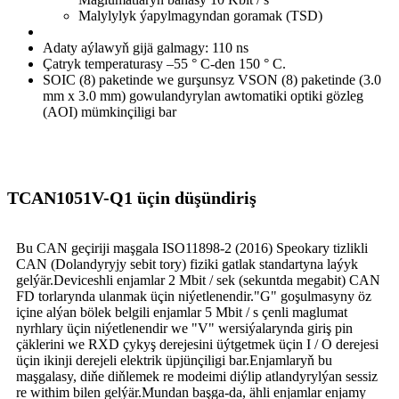
Malylylyk ýapylmagyndan goramak (TSD)
Adaty aýlawyň gijä galmagy: 110 ns
Çatryk temperaturasy –55 ​​° C-den 150 ° C.
SOIC (8) paketinde we gurşunsyz VSON (8) paketinde (3.0
mm x 3.0 mm) gowulandyrylan awtomatiki optiki gözleg
(AOI) mümkinçiligi bar
TCAN1051V-Q1 üçin düşündiriş
Bu CAN geçiriji maşgala ISO11898-2 (2016) Speokary tizlikli
CAN (Dolandyryjy sebit tory) fiziki gatlak standartyna laýyk
gelýär.Deviceshli enjamlar 2 Mbit / sek (sekuntda megabit) CAN
FD torlarynda ulanmak üçin niýetlenendir."G" goşulmasyny öz
içine alýan bölek belgili enjamlar 5 Mbit / s çenli maglumat
nyrhlary üçin niýetlenendir we "V" wersiýalarynda giriş pin
çäklerini we RXD çykyş derejesini üýtgetmek üçin I / O derejesi
üçin ikinji derejeli elektrik üpjünçiligi bar.Enjamlaryň bu
maşgalasy, diňe diňlemek re modeimi diýlip atlandyrylýan sessiz
re withim bilen gelýär.Mundan başga-da, ähli enjamlar enjamy