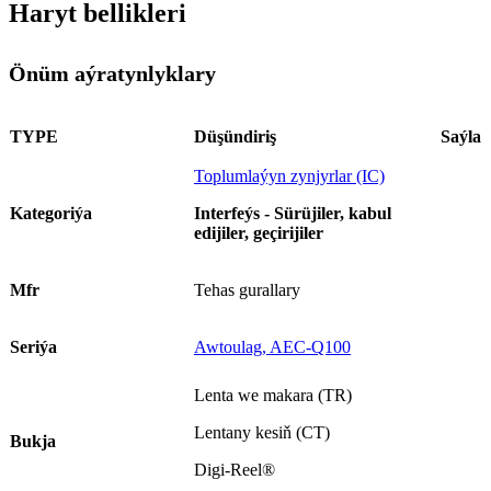
Haryt bellikleri
Önüm aýratynlyklary
TYPE
Düşündiriş
Saýla
Toplumlaýyn zynjyrlar (IC)
Kategoriýa
Interfeýs - Sürüjiler, kabul
edijiler, geçirijiler
Mfr
Tehas gurallary
Seriýa
Awtoulag, AEC-Q100
Lenta we makara (TR)
Lentany kesiň (CT)
Bukja
Digi-Reel®