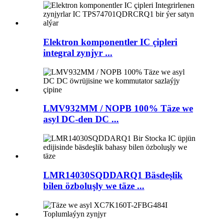
Elektron komponentler IC çipleri
integral zynjyr ...
LMV932MM / NOPB 100% Täze we
asyl DC-den DC ...
LMR14030SQDDARQ1 Bäsdeşlik
bilen özboluşly we täze ...