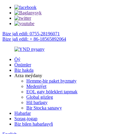
Bize jaň ediň: 0755-28196071
Bize jaň ediň: + 86-18565892064
Öý
Önümler
Biz hakda
Arza meýdany
Hemme-bir paket hyzmaty
Medeniýet
EOL gaty bölekleri tapmak
Global gözleg
Hil barlagy
Bir Stocka sanawy
Habarlar
Sorag-jogap
Biz bilen habarlaşyň