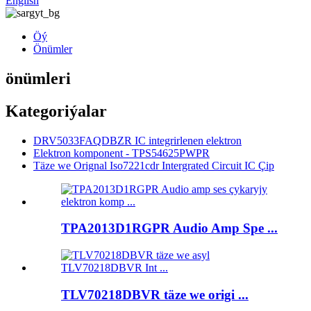
English
Öý
Önümler
önümleri
Kategoriýalar
DRV5033FAQDBZR IC integrirlenen elektron
Elektron komponent - TPS54625PWPR
Täze we Orignal Iso7221cdr Intergrated Circuit IC Çip
TPA2013D1RGPR Audio Amp Spe ...
TLV70218DBVR täze we origi ...