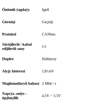
Önümiň ýagdaýy
Işjeň
Görnüşi
Geçiriji
Protokol
CANbus
Sürüjileriň / kabul
1/1
edijileriň sany
Duplex
Halfarysy
Alyjy histerezi
120 mV
Maglumatlaryň bahasy
2 Mbit / s
Naprýa .eniýe -
4.5V ~ 5.5V
üpjünçilik