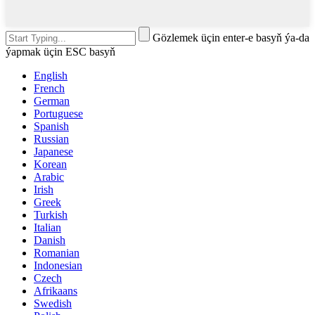
Gözlemek üçin enter-e basyň ýa-da
ýapmak üçin ESC basyň
English
French
German
Portuguese
Spanish
Russian
Japanese
Korean
Arabic
Irish
Greek
Turkish
Italian
Danish
Romanian
Indonesian
Czech
Afrikaans
Swedish