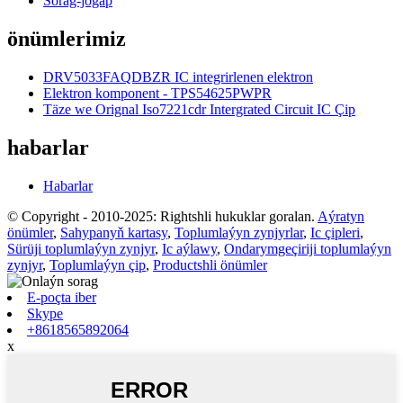
Sorag-jogap
önümlerimiz
DRV5033FAQDBZR IC integrirlenen elektron
Elektron komponent - TPS54625PWPR
Täze we Orignal Iso7221cdr Intergrated Circuit IC Çip
habarlar
Habarlar
© Copyright - 2010-2025: Rightshli hukuklar goralan.
Aýratyn
önümler
,
Sahypanyň kartasy
,
Toplumlaýyn zynjyrlar
,
Ic çipleri
,
Sürüji toplumlaýyn zynjyr
,
Ic aýlawy
,
Ondarymgeçiriji toplumlaýyn
zynjyr
,
Toplumlaýyn çip
,
Productshli önümler
E-poçta iber
Skype
+8618565892064
x