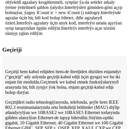
obýektiň agzalary kesgitlenmeli, synplar ýa-da setirler arkaly
ýerine ýetirilmeli şablon ýalydyr.Interfeýsleri gönüden-göni açyp
bolmaýar, ýagny ICount ic = new iCount () nädogry.Interfeýsde
agzalar üçin hiç hili kod bolup bilmez, diňe agzalaryň
özleri.Interfeýs agzalary üçin anyk kod, interfeýsi amala aşyrýan
synp tarapyndan üpjün edilýär.Interfeýs interfeýs açar sözüni
ulanyp yglan edilýär.
Geçiriji
Geçiriji hem kabul edijiden hem-de iberijiden düzülen enjamdyr
(“geçiriji” ady aslynda geçiriji-kabul ediji üçin gysga) we bu iki
enjam bir modulda.Geçirmek we kabul etmek funksiýalarynyň
arasynda hiç hili zynjyr ýok bolsa, enjam geçiriji-kabul ediji
bolup durýar.
Geçirijileri radio tehnologiýasynda, telefonda, şeýle hem IEEE
802.3 resminamalarynda orta birikdiriji bölümler (MAU) diýlip
atlandyrylýan we 10BASE2 we 10BASE5 Ethernet torlarynda
giňden ulanylýan Ethernet-de tapyp bilersiňiz.Süýüm-optiki
gigabit, 10 Gigabit Ethernet, 40 Gigabit Ethernet we 100 Gigabit
Ethernet GBIC, SFP, SFP +, QSFP, XFP, XAUI, CXP we CFP