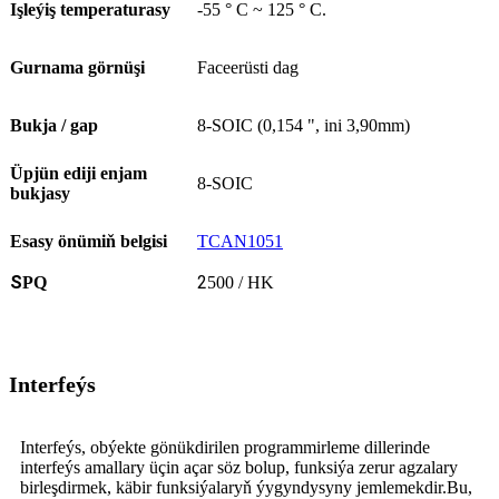
Işleýiş temperaturasy
-55 ° C ~ 125 ° C.
Gurnama görnüşi
Faceerüsti dag
Bukja / gap
8-SOIC (0,154 ", ini 3,90mm)
Üpjün ediji enjam
8-SOIC
bukjasy
Esasy önümiň belgisi
TCAN1051
S
2
PQ
500 / HK
Interfeýs
Interfeýs, obýekte gönükdirilen programmirleme dillerinde
interfeýs amallary üçin açar söz bolup, funksiýa zerur agzalary
birleşdirmek, käbir funksiýalaryň ýygyndysyny jemlemekdir.Bu,