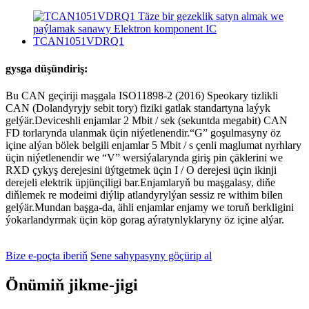
gysga düşündiriş:
Bu CAN geçiriji maşgala ISO11898-2 (2016) Speokary tizlikli
CAN (Dolandyryjy sebit tory) fiziki gatlak standartyna laýyk
gelýär.Deviceshli enjamlar 2 Mbit / sek (sekuntda megabit) CAN
FD torlarynda ulanmak üçin niýetlenendir.“G” goşulmasyny öz
içine alýan bölek belgili enjamlar 5 Mbit / s çenli maglumat nyrhlary
üçin niýetlenendir we “V” wersiýalarynda giriş pin çäklerini we
RXD çykyş derejesini üýtgetmek üçin I / O derejesi üçin ikinji
derejeli elektrik üpjünçiligi bar.Enjamlaryň bu maşgalasy, diňe
diňlemek re modeimi diýlip atlandyrylýan sessiz re withim bilen
gelýär.Mundan başga-da, ähli enjamlar enjamy we toruň berkligini
ýokarlandyrmak üçin köp gorag aýratynlyklaryny öz içine alýar.
Bize e-poçta iberiň
Sene sahypasyny göçürip al
Önümiň jikme-jigi