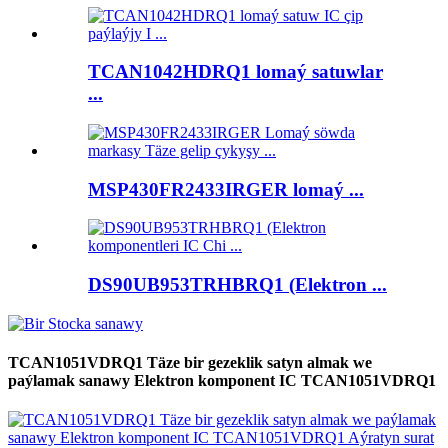
TCAN1042HDRQ1 lomaý satuwlar
...
MSP430FR2433IRGER lomaý ...
DS90UB953TRHBRQ1 (Elektron ...
TCAN1051VDRQ1 Täze bir gezeklik satyn almak we
paýlamak sanawy Elektron komponent IC TCAN1051VDRQ1