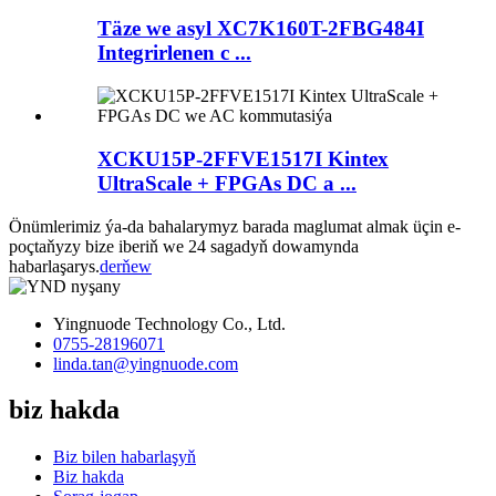
Täze we asyl XC7K160T-2FBG484I
Integrirlenen c ...
XCKU15P-2FFVE1517I Kintex
UltraScale + FPGAs DC a ...
Önümlerimiz ýa-da bahalarymyz barada maglumat almak üçin e-
poçtaňyzy bize iberiň we 24 sagadyň dowamynda
habarlaşarys.
derňew
Yingnuode Technology Co., Ltd.
0755-28196071
linda.tan@yingnuode.com
biz hakda
Biz bilen habarlaşyň
Biz hakda