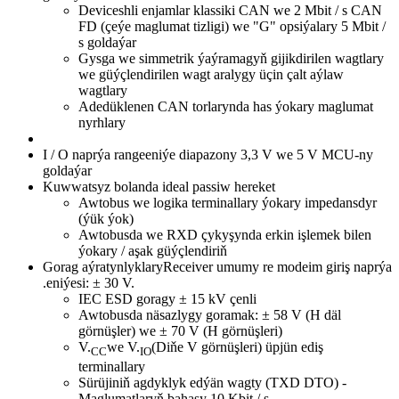
Deviceshli enjamlar klassiki CAN we 2 Mbit / s CAN
FD (çeýe maglumat tizligi) we "G" opsiýalary 5 Mbit /
s goldaýar
Gysga we simmetrik ýaýramagyň gijikdirilen wagtlary
we güýçlendirilen wagt aralygy üçin çalt aýlaw
wagtlary
Adedüklenen CAN torlarynda has ýokary maglumat
nyrhlary
I / O naprýa rangeeniýe diapazony 3,3 V we 5 V MCU-ny
goldaýar
Kuwwatsyz bolanda ideal passiw hereket
Awtobus we logika terminallary ýokary impedansdyr
(ýük ýok)
Awtobusda we RXD çykyşynda erkin işlemek bilen
ýokary / aşak güýçlendiriň
Gorag aýratynlyklaryReceiver umumy re modeim giriş naprýa
.eniýesi: ± 30 V.
IEC ESD goragy ± 15 kV çenli
Awtobusda näsazlygy goramak: ± 58 V (H däl
görnüşler) we ± 70 V (H görnüşleri)
V.
we V.
(Diňe V görnüşleri) üpjün ediş
CC
IO
terminallary
Sürüjiniň agdyklyk edýän wagty (TXD DTO) -
Maglumatlaryň bahasy 10 Kbit / s